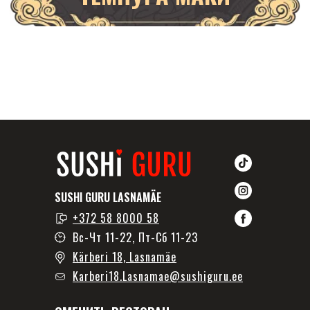
SUSHI GURU LASNAMÄE
+372 58 8000 58
Вс-Чт 11-22, Пт-Сб 11-23
Kärberi 18, Lasnamäe
Karberi18.Lasnamae@sushiguru.ee