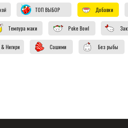
кой
ТОП ВЫБОР
Добавки
Темпура маки
Poke Bowl
Зак
 & Нигири
Сашими
Без рыбы