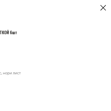
ЕТКОЙ 6шт
с, нори лист