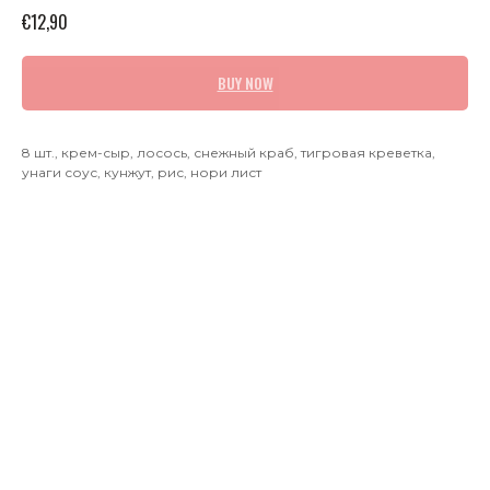
€
12,90
BUY NOW
8 шт., крем-сыр, лосось, снежный краб, тигровая креветка,
унаги соус, кунжут, рис, нори лист