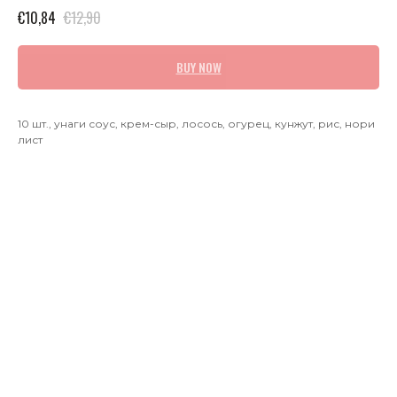
€
10,84
€
12,90
BUY NOW
10 шт., унаги соус, крем-сыр, лосось, огурец, кунжут, рис, нори
лист