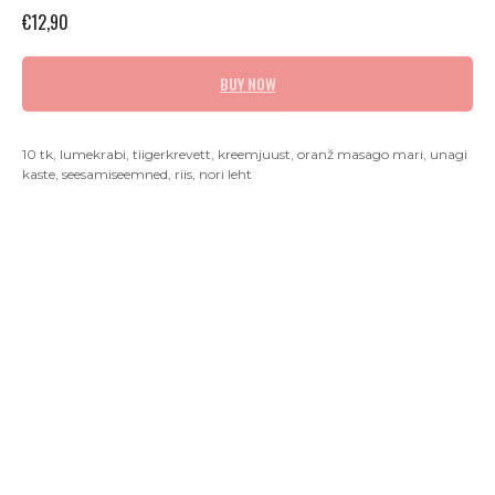
€
12,90
BUY NOW
10 tk, lumekrabi, tiigerkrevett, kreemjuust, oranž masago mari, unagi
kaste, seesamiseemned, riis, nori leht