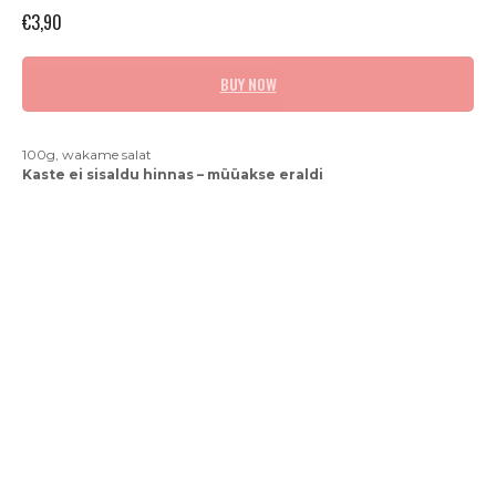
€
3,90
BUY NOW
100g, wakame salat
Kaste ei sisaldu hinnas – müüakse eraldi