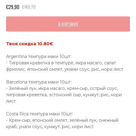
€
29,90
€
40,70
В КОРЗИНУ
Твоя скидка 10.80€
Argentina темпура маки 10шт:
- Тигровая креветка в темпуре, икра масаго, салат
фриллис, японский омлет, умами соус, рис, нори лист
Barcelona темпура маки 10шт:
- Зелёный лук, икра масаго, крем-сыр, острый соус,
тигровая креветка, эстонский сыр, кунжут, рис, нори
лист
Costa Rica темпура маки 10шт:
- Крем-сыр, японский омлет, зелёный лук, снежный
краб, унаги соус, кунжут, рис, нори лист