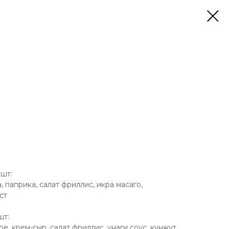
8шт:
, паприка, салат фриллис, икра масаго,
ст
шт:
ре, крем-сыр, салат фриллис, унаги соус, кунжут,