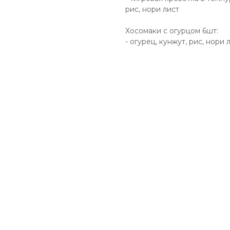
рис, нори лист
Хосомаки с огурцом 6шт:
- огурец, кунжут, рис, нори 