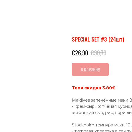
SPECIAL SET #3 (24шт)
€
26,90
€
30,70
В КОРЗИНУ
Твоя скидка 3.80€
Maldives запечённые маки 
- крем-сыр, копчёная курица
эстонский сыр, рис, нори ли
Stockholm темпура маки 10
- тигровая креветка в темпу