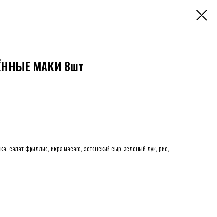
ЧЁННЫЕ МАКИ 8шт
ка, салат фриллис, икра масаго, эстонский сыр, зелёный лук, рис,