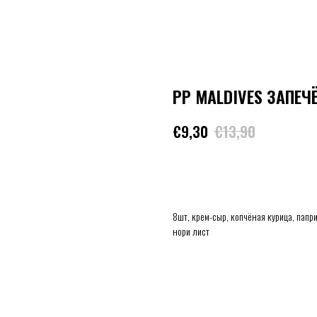
PP MALDIVES ЗАПЕ
€
9,30
€
13,90
В КОРЗИНУ
8шт, крем-сыр, копчёная курица, папри
нори лист