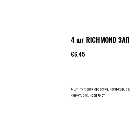
4 шт RICHMOND ЗА
€
6,45
В КОРЗИНУ
4 шт., тигровая креветка, крем-сыр, с
кунжут, рис, нори лист