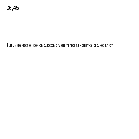
€
6,45
В КОРЗИНУ
4 шт., икра масаго, крем-сыр, лосось, огурец, тигровая креветка, рис, нори лист