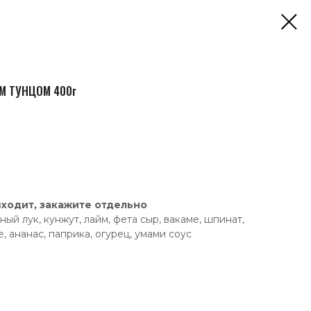
М ТУНЦОМ 400г
входит, закажите отдельно
ый лук, кунжут, лайм, фета сыр, вакаме, шпинат,
, ананас, паприка, огурец, умами соус