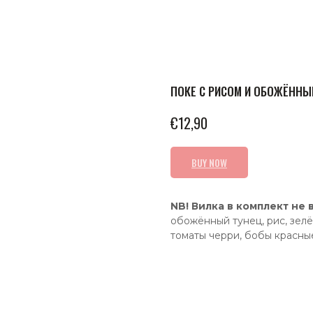
ПОКЕ С РИСОМ И ОБОЖЁННЫ
€
12,90
BUY NOW
NB! Вилка в комплект не 
обожённый тунец, рис, зелён
томаты черри, бобы красные