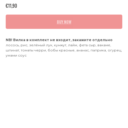
€
11,90
BUY NOW
NB! Вилка в комплект не входит, закажите отдельно
лосось, рис, зелёный лук, кунжут, лайм, фета сыр, вакаме,
шпинат, томаты черри, бобы красные, ананас, паприка, огурец,
умами соус