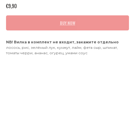
€
9,90
BUY NOW
NB! Вилка в комплект не входит, закажите отдельно
лосось, рис, зелёный лук, кунжут, лайм, фета сыр, шпинат,
томаты черри, ананас, огурец, умами соус