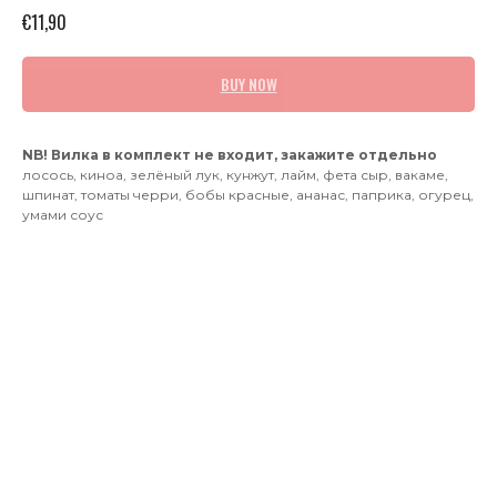
€
11,90
BUY NOW
NB! Вилка в комплект не входит, закажите отдельно
лосось, киноа, зелёный лук, кунжут, лайм, фета сыр, вакаме,
шпинат, томаты черри, бобы красные, ананас, паприка, огурец,
умами соус