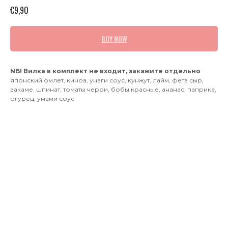
€
9,90
BUY NOW
NB! Вилка в комплект не входит, закажите отдельно
японский омлет, киноа, унаги соус, кунжут, лайм, фета сыр,
вакаме, шпинат, томаты черри, бобы красные, ананас, паприка,
огурец, умами соус