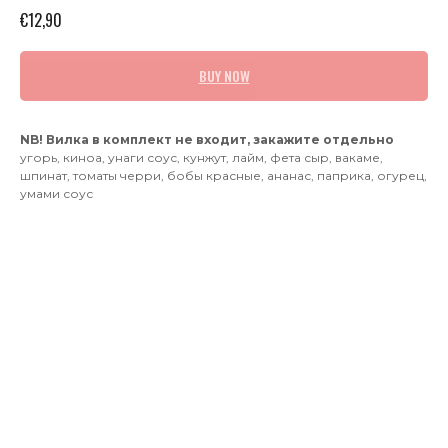
€
12,90
BUY NOW
NB! Вилка в комплект не входит, закажите отдельно
угорь, киноа, унаги соус, кунжут, лайм, фета сыр, вакаме,
шпинат, томаты черри, бобы красные, ананас, паприка, огурец,
умами соус