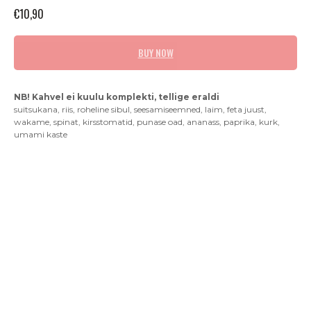
€
10,90
BUY NOW
NB! Kahvel ei kuulu komplekti, tellige eraldi
suitsukana, riis, roheline sibul, seesamiseemned, laim, feta juust,
wakame, spinat, kirsstomatid, punase oad, ananass, paprika, kurk,
umami kaste