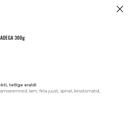
RJADEGA 300g
ti, tellige eraldi
esamiseemned, laim, feta juust, spinat, kirsstomatid,