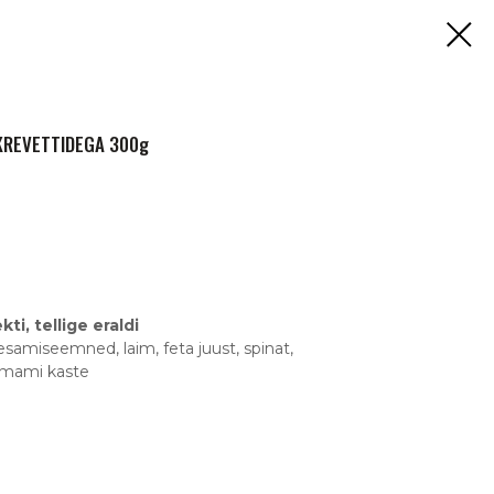
RKREVETTIDEGA 300g
ti, tellige eraldi
 seesamiseemned, laim, feta juust, spinat,
 umami kaste