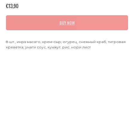
€
13,90
BUY NOW
8 шт., икра масаго, крем-сыр, огурец, снежный краб, тигровая
креветка, унаги соус, кунжут, рис, нори лист