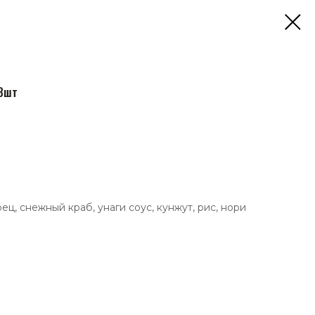
8шт
урец, снежный краб, унаги соус, кунжут, рис, нори