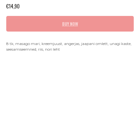
€
14,90
BUY NOW
8 tk, masago mari, kreemjuust, angerjas, jaapani omlett, unagi kaste,
seesamiseemned, riis, nori leht