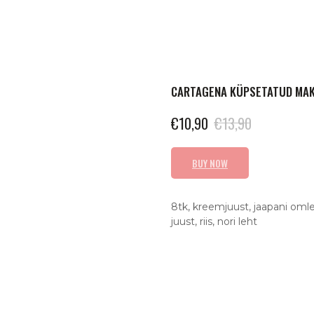
CARTAGENA KÜPSETATUD MAK
€
10,90
€
13,90
BUY NOW
8tk, kreemjuust, jaapani omlett,
juust, riis, nori leht