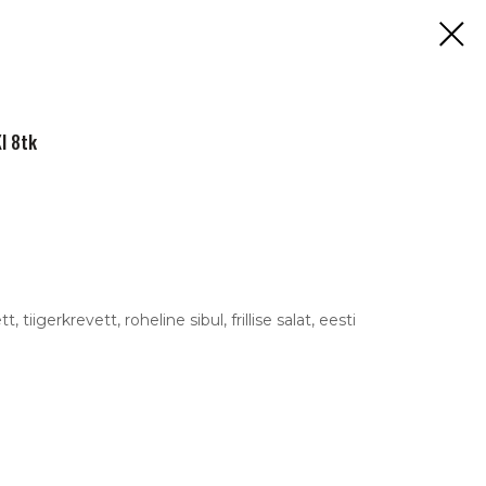
I 8tk
 tiigerkrevett, roheline sibul, frillise salat, eesti