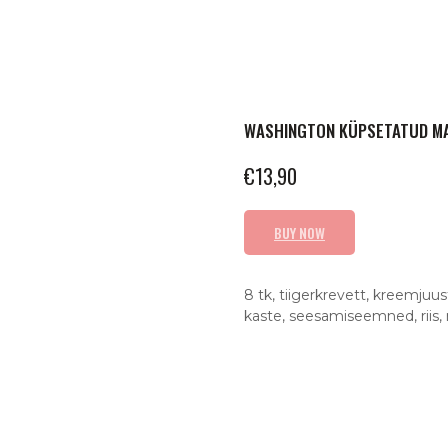
WASHINGTON KÜPSETATUD MA
€
13,90
BUY NOW
8 tk, tiigerkrevett, kreemjuu
kaste, seesamiseemned, riis, 