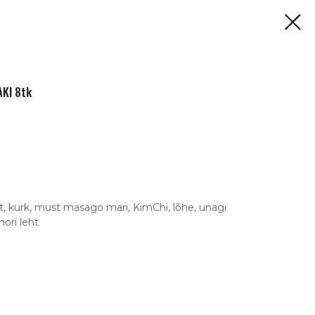
KI 8tk
st, kurk, must masago mari, KimChi, lõhe, unagi
nori leht