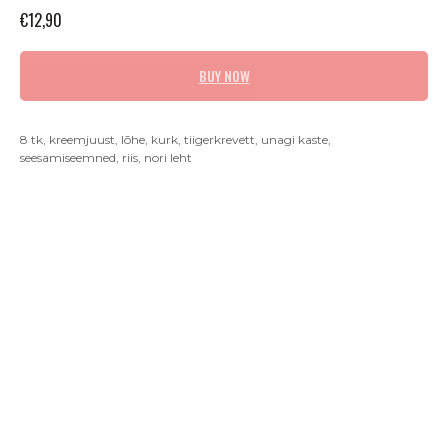
€
12,90
BUY NOW
8 tk, kreemjuust, lõhe, kurk, tiigerkrevett, unagi kaste,
seesamiseemned, riis, nori leht