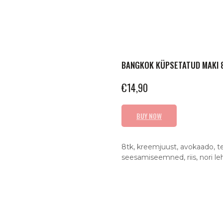
BANGKOK KÜPSETATUD MAKI 
€
14,90
BUY NOW
8tk, kreemjuust, avokaado, te
seesamiseemned, riis, nori le