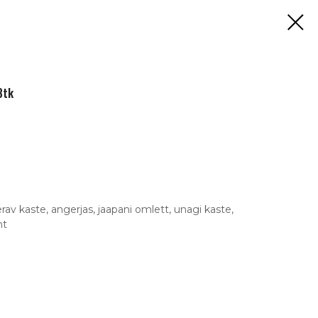
8tk
rav kaste, angerjas, jaapani omlett, unagi kaste,
ht