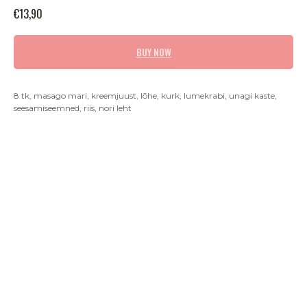
€
13,90
BUY NOW
8 tk, masago mari, kreemjuust, lõhe, kurk, lumekrabi, unagi kaste,
seesamiseemned, riis, nori leht