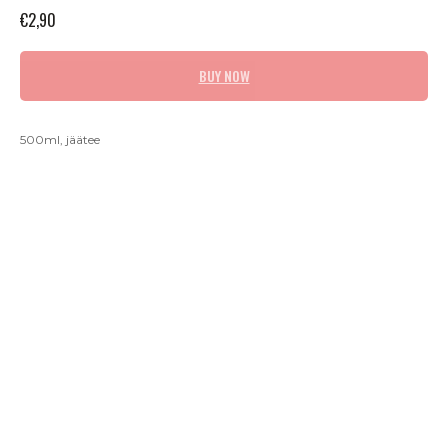
€
2,90
BUY NOW
500ml, jäätee