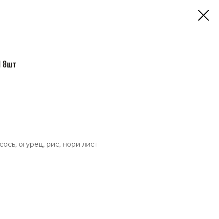
И 8шт
сось, огурец, рис, нори лист