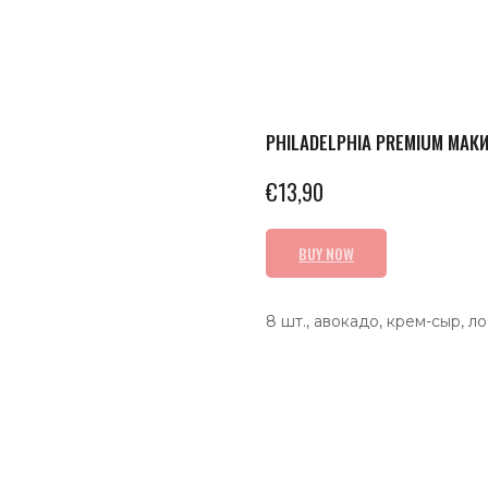
PHILADELPHIA PREMIUM МАК
€
13,90
BUY NOW
8 шт., авокадо, крем-сыр, ло