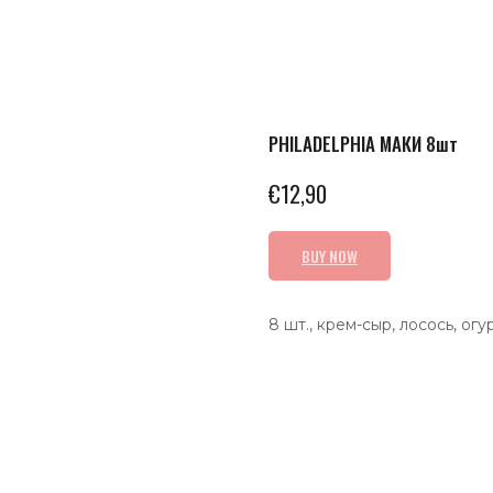
PHILADELPHIA МАКИ 8шт
€
12,90
BUY NOW
8 шт., крем-сыр, лосось, огу