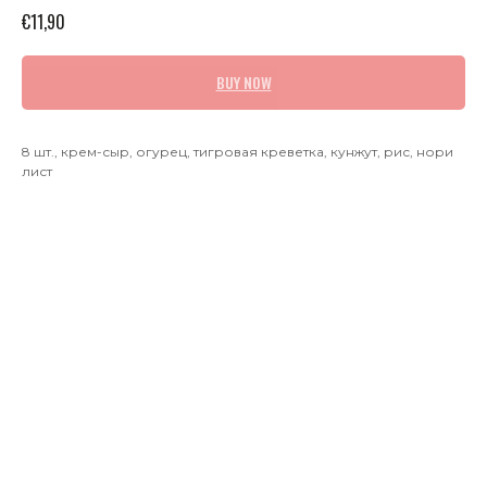
€
11,90
BUY NOW
8 шт., крем-сыр, огурец, тигровая креветка, кунжут, рис, нори
лист