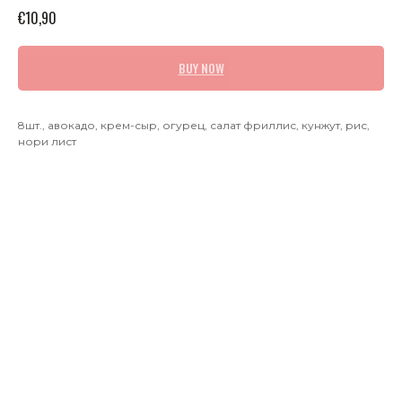
€
10,90
BUY NOW
8шт., авокадо, крем-сыр, огурец, салат фриллис, кунжут, рис,
нори лист