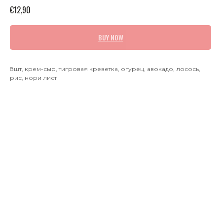
€
12,90
BUY NOW
8шт, крем-сыр, тигровая креветка, огурец, авокадо, лосось,
рис, нори лист