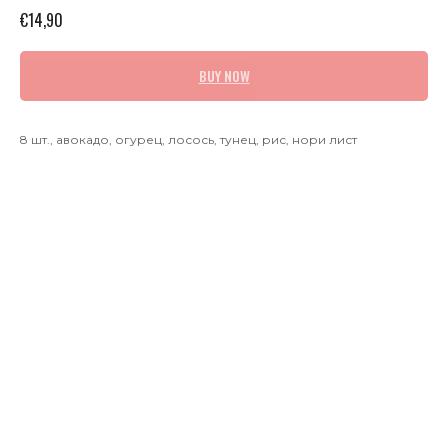
€
14,90
BUY NOW
8 шт., авокадо, огурец, лосось, тунец, рис, нори лист