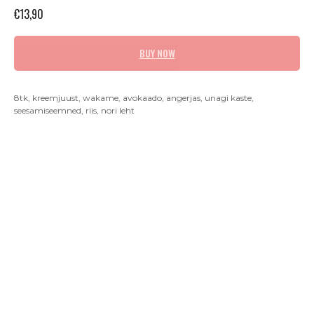
€
13,90
BUY NOW
8tk, kreemjuust, wakame, avokaado, angerjas, unagi kaste,
seesamiseemned, riis, nori leht