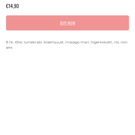
€
14,90
BUY NOW
8 tk, lõhe, lumekrabi, kreemjuust, masago mari, tiigerkrevett, riis, nori
leht