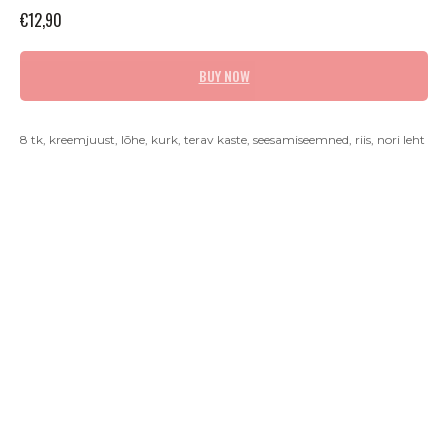
€
12,90
BUY NOW
8 tk, kreemjuust, lõhe, kurk, terav kaste, seesamiseemned, riis, nori leht