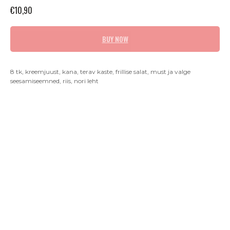
€
10,90
BUY NOW
8 tk, kreemjuust, kana, terav kaste, frillise salat, must ja valge
seesamiseemned, riis, nori leht