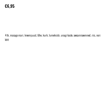
€
6,95
LISA KORVI
4 tk, masago mari, kreemjuust, lõhe, kurk, lumekrabi, unagi kaste, seesamiseemned, riis, nori
leht