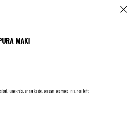
PURA MAKI
sibul, lumekrabi, unagi kaste, seesamiseemned, riis, nori leht