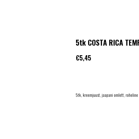
5tk COSTA RICA TEM
€
5,45
LISA KORVI
5tk, kreemjuust, jaapani omlett, roheline 