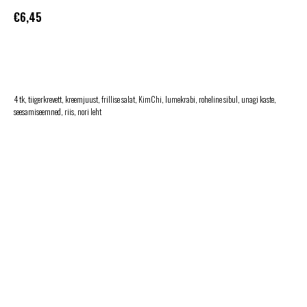
€
6,45
LISA KORVI
4 tk, tiigerkrevett, kreemjuust, frillise salat, KimChi, lumekrabi, roheline sibul, unagi kaste,
seesamiseemned, riis, nori leht